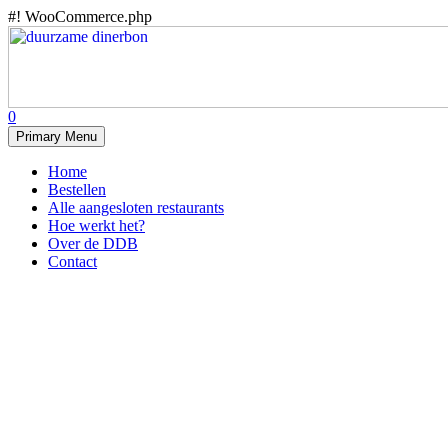
#! WooCommerce.php
Skip
to
content
0
Primary Menu
Home
Bestellen
Alle aangesloten restaurants
Hoe werkt het?
Over de DDB
Contact